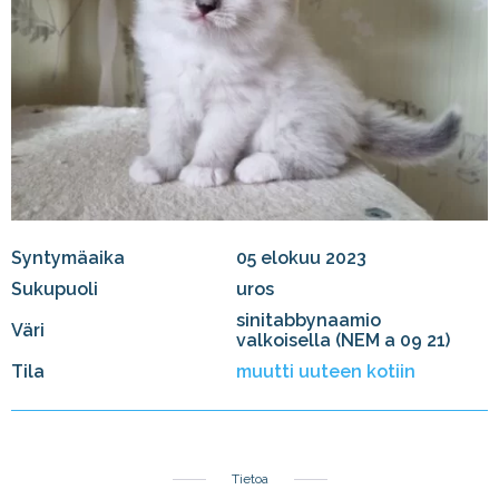
Syntymäaika
05 elokuu 2023
Sukupuoli
uros
sinitabbynaamio
Väri
valkoisella (NEM a 09 21)
Tila
muutti uuteen kotiin
Tietoa