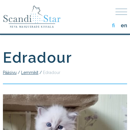
Skip
to
the
content
fi
en
NEVA MASQUERADE KISSALA
Edradour
Pääsivu
/
Lemmikit
/
Edradour