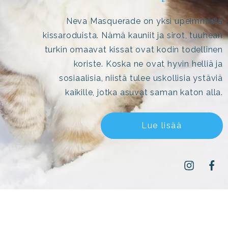
Neva Masquerade on yksi upeimmista
kissaroduista. Nämä kauniit ja sirot, tuuhean
turkin omaavat kissat ovat kodin todellinen
koriste. Koska ne ovat hyvin helliä ja
sosiaalisia, niistä tulee uskollisia ystäviä
kaikille, jotka asuvat saman katon alla.
Lue lisää
Instagram
Face