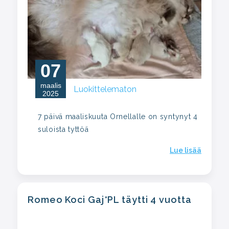
07
maalis
Luokittelematon
2025
7 päivä maaliskuuta Ornellalle on syntynyt 4
suloista tyttöä
Lue lisää
Romeo Koci Gaj*PL täytti 4 vuotta