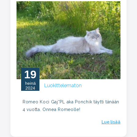
19
heinä
Luokittelematon
2024
Romeo Koci Gaj*PL aka Ponchik täytti tänään
4 vuotta. Onnea Romeolle!
Lue lisää