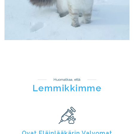
Huomatkaa, että
Lemmikkimme
Ovat Eläinlääkärin Valvomat