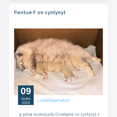
Pentue F on syntynyt
09
touko
Luokittelematon
2024
9 päivä toukokuuta Ornellalle on syntynyt 7