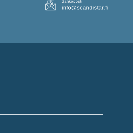
Sähköposti
info@scandistar.fi