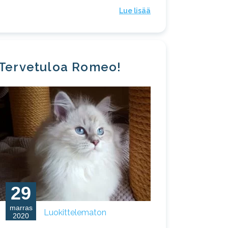
Lue lisää
Tervetuloa Romeo!
29
marras
Luokittelematon
2020