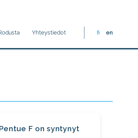
Rodusta
Yhteystiedot
fi
en
Pentue F on syntynyt