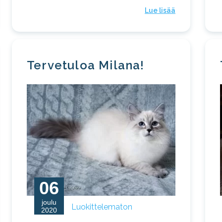
Lue lisää
Tervetuloa Milana!
06
joulu
Luokittelematon
2020