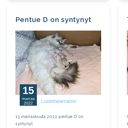
Pentue D on syntynyt
15
marras
Luokittelematon
2022
13 marraskuuta 2022 pentue D on
syntynyt