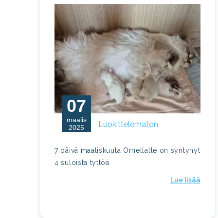
07
maalis
Luokittelematon
2025
7 päivä maaliskuuta Ornellalle on syntynyt
4 suloista tyttöä
Lue lisää