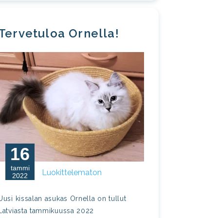
Tervetuloa Ornella!
16
tammi
Luokittelematon
2022
Uusi kissalan asukas Ornella on tullut
Latviasta tammikuussa 2022