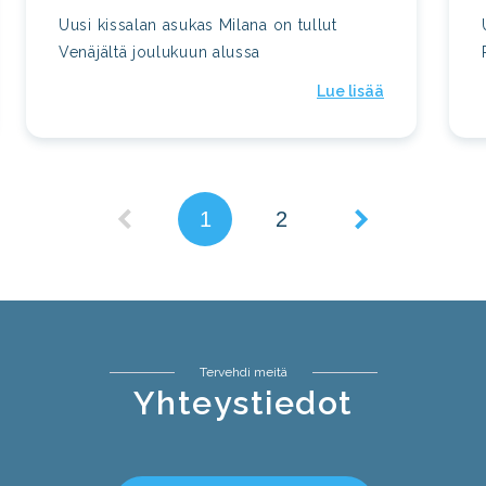
Uusi kissalan asukas Milana on tullut
Venäjältä joulukuun alussa
Lue lisää
1
2
Tervehdi meitä
Yhteystiedot