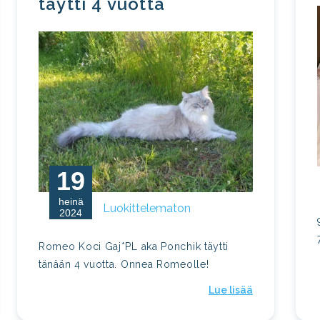
täytti 4 vuotta
19
heinä
Luokittelematon
2024
Romeo Koci Gaj*PL aka Ponchik täytti
tänään 4 vuotta. Onnea Romeolle!
Lue lisää