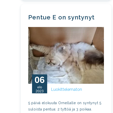
Pentue E on syntynyt
06
elo
Luokittelematon
2023
5 päivä elokuuta Ornellalle on syntynyt 5
suloista pentua: 2 tyttöä ja 3 poikaa.