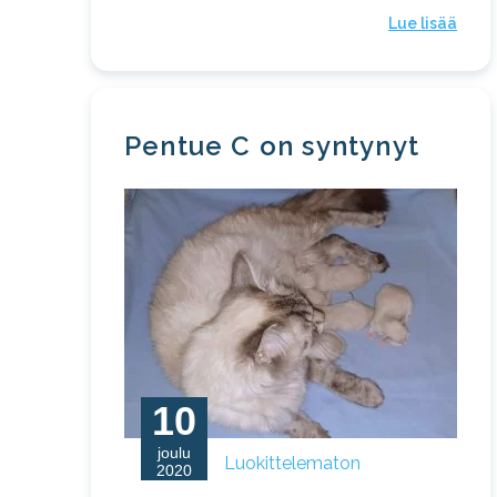
Lue lisää
Pentue C on syntynyt
10
joulu
Luokittelematon
2020