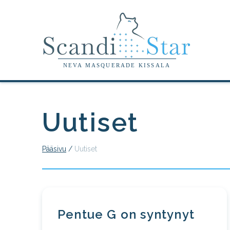
Skip
to
the
content
NEVA MASQUERADE KISSALA
Uutiset
Pääsivu
/
Uutiset
Pentue G on syntynyt