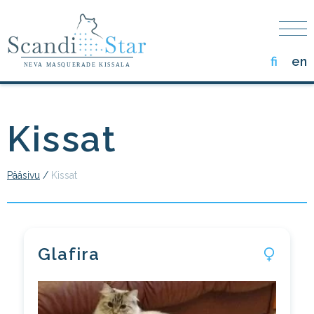
Skip
to
the
content
fi
en
NEVA MASQUERADE KISSALA
Kissat
Pääsivu
/
Kissat
Glafira