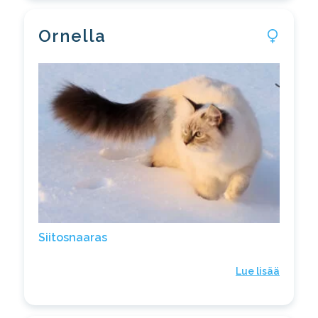
Ornella
Siitosnaaras
Lue lisää