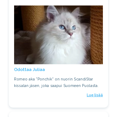
odottaa Juliaa
Romeo aka ”Ponchik” on nuorin ScandiStar
kissalan jäsen, joka saapui Suomeen Puolasta.
Lue lisää