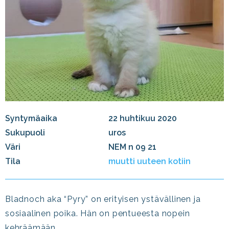
Syntymäaika
22 huhtikuu 2020
Sukupuoli
uros
Väri
NEM n 09 21
Tila
muutti uuteen kotiin
Bladnoch aka “Pyry” on erityisen ystävällinen ja
sosiaalinen poika. Hän on pentueesta nopein
kehräämään.