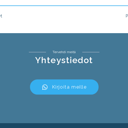
t
P
Navigation
Tervehdi meitä
Yhteystiedot
Kirjoita meille