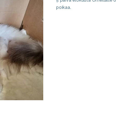
5 päivä elokuuta Ornellalle o
poikaa.