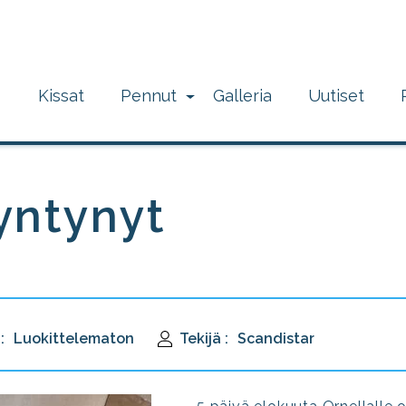
Kissat
Pennut
Galleria
Uutiset
yntynyt
:
Luokittelematon
Tekijä :
Scandistar