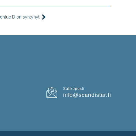
entue D on syntynyt
Sähköposti
info@scandistar.fi