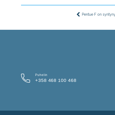
Pentue F on syntyny
Puhelin
+358 468 100 468