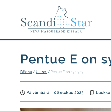
Skip
to
the
content
NEVA MASQUERADE KISSALA
Pentue E on s
Pääsivu
/
Uutiset
/
Pentue E on syntynyt
Päivämäärä :
06 elokuu 2023
Luokka 