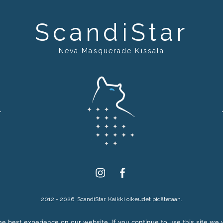
ScandiStar
Neva Masquerade Kissala
Instagram
Facebook
2012 - 2026. ScandiStar. Kaikki oikeudet pidätetään.
e best experience on our website. If you continue to use this site we w