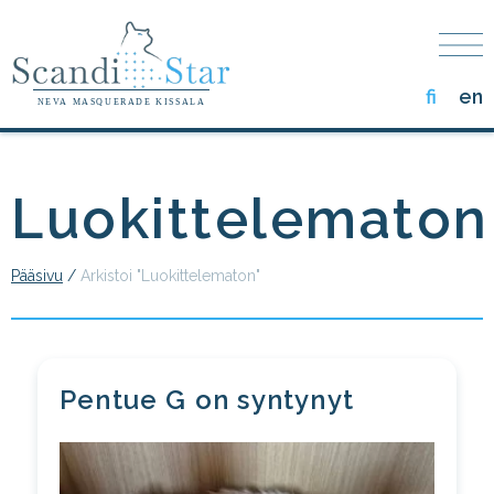
Skip
to
the
content
fi
en
NEVA MASQUERADE KISSALA
Luokittelematon
Pääsivu
/
Arkistoi "Luokittelematon"
Pentue G on syntynyt